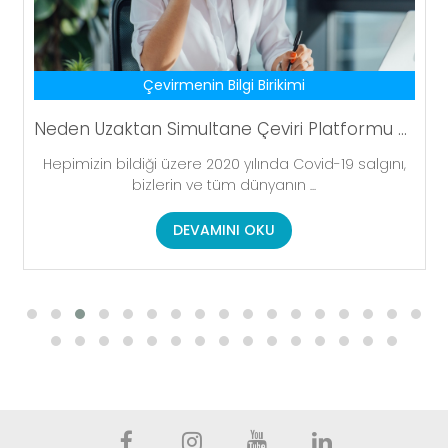
Hizmetler Hakkında
LocNowAndFuture - Yaratıcı Beyinlerin Bir Araya Geldiği Etkinliğimiz
A valuable virtual conference and networking event
for the localization ...
DEVAMINI OKU