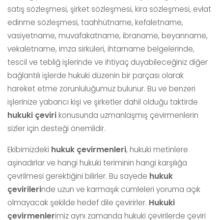
satış sözleşmesi, şirket sözleşmesi, kira sözleşmesi, evlat
edinme sözleşmesi, taahhütname, kefaletname,
vasiyetname, muvafakatname, ibraname, beyanname,
vekaletname, imza sirküleri, ihtarname belgelerinde,
tescil ve tebliğ işlerinde ve ihtiyaç duyabileceğiniz diğer
bağlantılı işlerde hukuki düzenin bir parçası olarak
hareket etme zorunluluğumuz bulunur. Bu ve benzeri
işlerinize yabancı kişi ve şirketler dahil olduğu taktirde
hukuki çeviri
konusunda uzmanlaşmış çevirmenlerin
sizler için desteği önemlidir.
Ekibimizdeki
hukuk çevirmenleri
, hukuki metinlere
aşinadırlar ve hangi hukuki teriminin hangi karşılığa
çevrilmesi gerektiğini bilirler. Bu sayede
hukuk
çevirileri
nde uzun ve karmaşık cümleleri yoruma açık
olmayacak şekilde hedef dile çevirirler.
Hukuki
çevirmenler
imiz aynı zamanda hukuki
çevirilerde çeviri